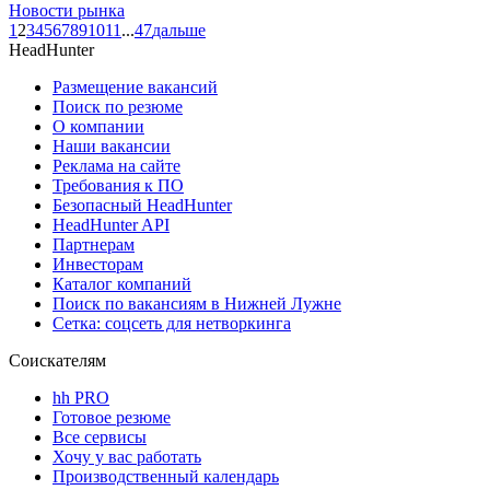
Новости рынка
1
2
3
4
5
6
7
8
9
10
11
...
47
дальше
HeadHunter
Размещение вакансий
Поиск по резюме
О компании
Наши вакансии
Реклама на сайте
Требования к ПО
Безопасный HeadHunter
HeadHunter API
Партнерам
Инвесторам
Каталог компаний
Поиск по вакансиям в Нижней Лужне
Сетка: соцсеть для нетворкинга
Соискателям
hh PRO
Готовое резюме
Все сервисы
Хочу у вас работать
Производственный календарь