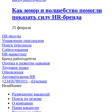
Как юмор и волшебство помогли
показать силу HR-бренда
25 февраля
HR-беседы
Управление персоналом
Поиск персонала
Собеседования
HR-маркетинг
Бренд работодателя
Оценка и развитие навыков
Трудовое право
Обновления
Автоматизация HR
1
2
3
4
5
6
7
8
9
10
11
...
43
дальше
HeadHunter
Размещение вакансий
Поиск по резюме
О компании
Наши вакансии